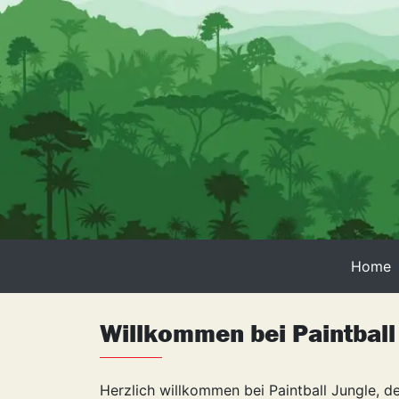
Skip
to
content
Home
Willkommen bei Paintball
Herzlich willkommen bei Paintball Jungle, d