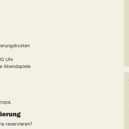
nierungskosten
00 Uhr
che Abendspiele
ropa.
ierung
e reservieren?