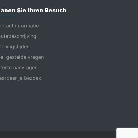
lanen Sie Ihren Besuch
ntact informatie
utebeschrijving
eningstijden
el gestelde vragen
ferte aanvragen
ardeer je bezoek