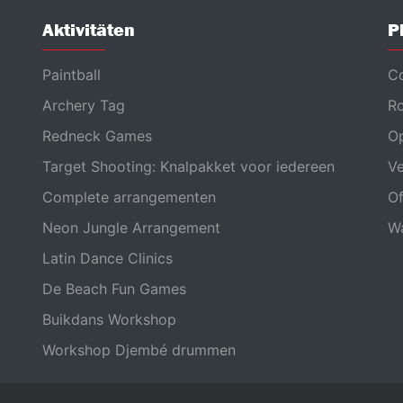
Aktivitäten
P
Paintball
Co
Archery Tag
Ro
Redneck Games
Op
Target Shooting: Knalpakket voor iedereen
Ve
Complete arrangementen
Of
Neon Jungle Arrangement
Wa
Latin Dance Clinics
De Beach Fun Games
Buikdans Workshop
Workshop Djembé drummen