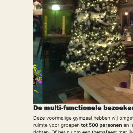
De multi-functionele bezoeke
Deze voormalige gymzaal hebben wij omgetov
ruimte voor groepen
tot 500 personen
en i
richten. Of het nu om een themafeest met liv