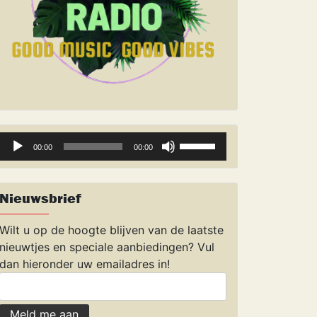
Audiospeler
Gebruik
00:00
00:00
Omhoog/Omlaag
pijltoetsen
om
Nieuwsbrief
het
volume
Wilt u op de hoogte blijven van de laatste
te
nieuwtjes en speciale aanbiedingen? Vul
verhogen
dan hieronder uw emailadres in!
of
te
verlagen.