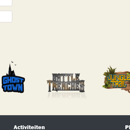
Activiteiten
P