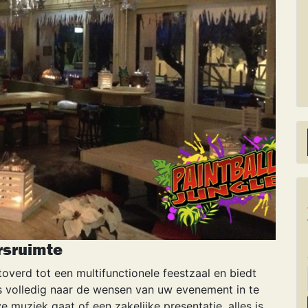
rsruimte
erd tot een multifunctionele feestzaal en biedt
s volledig naar de wensen van uw evenement in te
e muziek gaat of een zakelijke presentatie, alles is