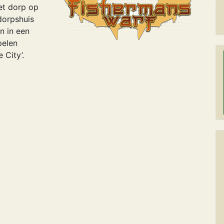
et dorp op
 dorpshuis
n in een
pelen
 City’.