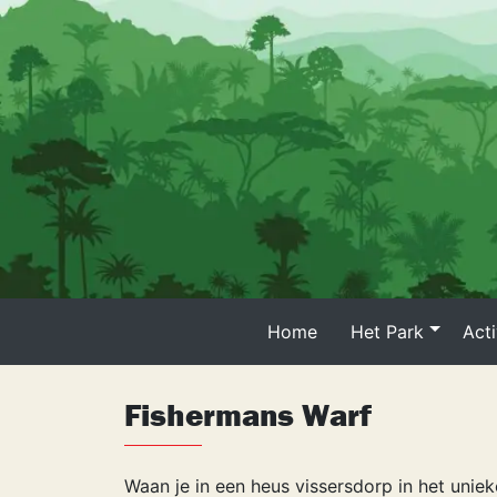
Skip
to
content
Home
Het Park
Acti
Fishermans Warf
Waan je in een heus vissersdorp in het uniek