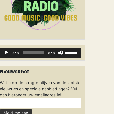
Audiospeler
Gebruik
00:00
00:00
Omhoog/Omlaag
pijltoetsen
om
Nieuwsbrief
het
volume
Wilt u op de hoogte blijven van de laatste
te
nieuwtjes en speciale aanbiedingen? Vul
verhogen
dan hieronder uw emailadres in!
of
te
verlagen.