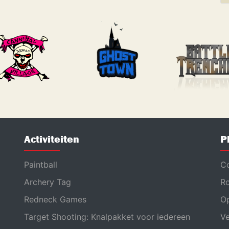
Activiteiten
P
Paintball
Co
Archery Tag
Ro
Redneck Games
Op
Target Shooting: Knalpakket voor iedereen
Ve