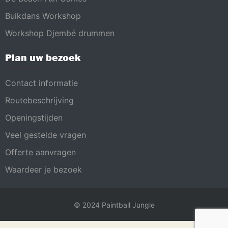
Buikdans Workshop
Workshop Djembé drummen
Plan uw bezoek
Contact informatie
Routebeschrijving
Openingstijden
Veel gestelde vragen
Offerte aanvragen
Waardeer je bezoek
© 2024 Paintball Jungle